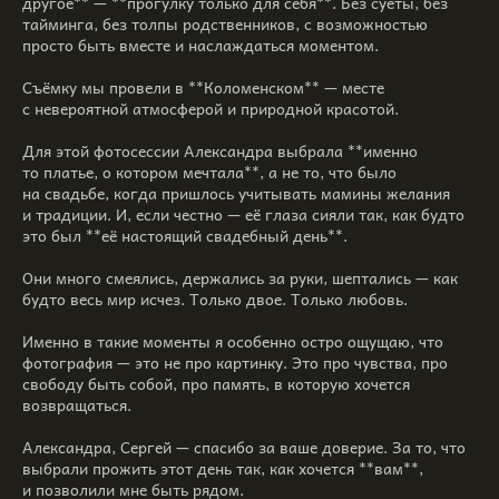
другое** — **прогулку только для себя**. Без суеты, без
тайминга, без толпы родственников, с возможностью
просто быть вместе и наслаждаться моментом.
⠀
Съёмку мы провели в **Коломенском** — месте
с невероятной атмосферой и природной красотой.
⠀
Для этой фотосессии Александра выбрала **именно
то платье, о котором мечтала**, а не то, что было
на свадьбе, когда пришлось учитывать мамины желания
и традиции. И, если честно — её глаза сияли так, как будто
это был **её настоящий свадебный день**.
⠀
Они много смеялись, держались за руки, шептались — как
будто весь мир исчез. Только двое. Только любовь.
⠀
Именно в такие моменты я особенно остро ощущаю, что
фотография — это не про картинку. Это про чувства, про
свободу быть собой, про память, в которую хочется
возвращаться.
⠀
Александра, Сергей — спасибо за ваше доверие. За то, что
выбрали прожить этот день так, как хочется **вам**,
и позволили мне быть рядом.