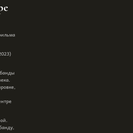
ре
фильма
2023)
 банды
века.
ировке,
ентре
ой.
банду,