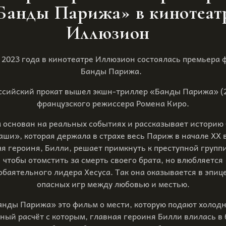
Банды Парижа» в кинотеат
Иллюзион
 2023 года в кинотеатре Иллюзион состоялась премьера 
Банды Парижа.
ссийский прокат вышел экшн-триллер «Банды Парижа» (
французского режиссера Ромена Киро.
 основан на реальных событиях и рассказывает историю
ши», которая держала в страхе весь Париж в начале XX 
я героиня, Билли, решает примкнуть к преступной групп
чтобы отомстить за смерть своего брата, но влюбляется
 обаятельного лидера Хесуса. Так она оказывается в эпиц
опасных игр между любовью и местью.
анды Парижа» это фильм о мести, которую подают холодн
ный расчёт с которым, главная героиня Билли влилась в 