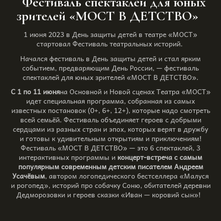
Фестиваль спектаклей для юных
зрителей «МОСТ В ДЕТСТВО»
1 июня 2023 в День защиты детей в театре «МОСТ»
стартовал Фестиваль театральных историй.
Начался фестиваль в День защиты детей и стал ярким
событием, предваряющим День России, — фестиваль
спектаклей для юных зрителей «МОСТ В ДЕТСТВО».
С 1 по 11 июня
на Основной и Новой сценах Театра «МОСТ»
идет специальная программа, собранная из самых
известных постановок (0+, 6+, 12+), которые надо смотреть
всей семьёй. Фестиваль объединяет героев с добрыми
сердцами из разных стран и эпох, которых верят в дружбу
и готовы к удивительным открытиям и приключениям!
Фестиваль «МОСТ В ДЕТСТВО» — это 6 спектаклей, 3
интерактивных программы и
концерт-встреча с самым
популярным современным детским писателем Андреем
Усачёвым
, автором логопедического бестселлера «Малуся
и рогопед», историй про собачку Соню, обитателей деревни
Дедморозовки и героев сказки «Иван — коровий сын»!