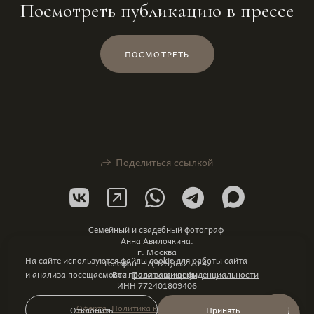
Посмотреть публикацию в прессе
ПОСМОТРЕТЬ
Поделиться ссылкой
Семейный и свадебный фотограф
Анна Авилочкина.
г. Москва
На сайте используются файлы cookie для работы сайта
Телефон: +7(925)032 70 42
и анализа посещаемости.
Политика конфиденциальности
Все права защищены.
ИНН 772401809406
Оферта
,
Политика конфиденциальности
Отклонить
Принять