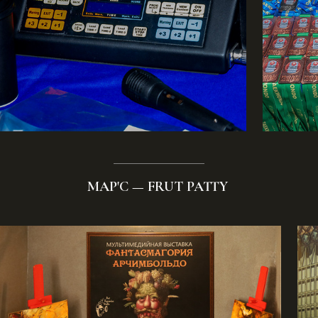
МАР'C — FRUT PATTY